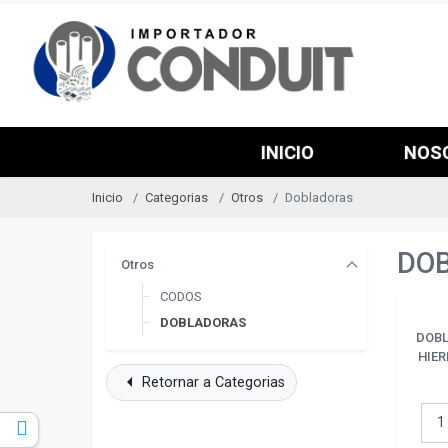
INICIO
NOS
Inicio
Categorias
Otros
Dobladoras
DO
Otros
CODOS
DOBLADORAS
DOBL
HIER
arrow_left
Retornar a Categorias
k