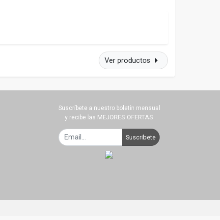
arrow_right
Ver productos
Suscríbete a nuestro boletín mensual
MEJORES OFERTAS
y recibe las
Suscribete