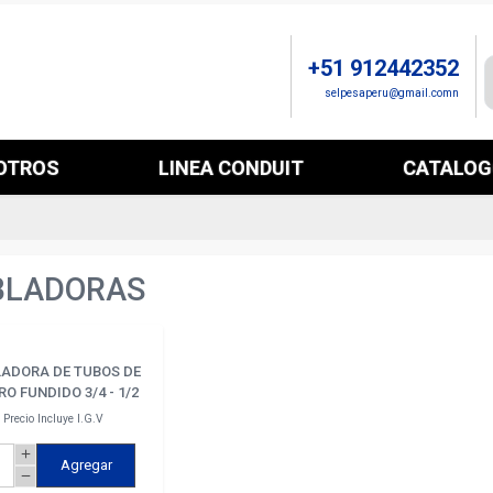
+51 912442352
selpesaperu@gmail.comn
OTROS
LINEA CONDUIT
CATALO
BLADORAS
ADORA DE TUBOS DE
RO FUNDIDO 3/4 - 1/2
Precio Incluye I.G.V
add
Agregar
remove