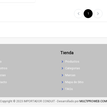
chevron_left
chevron_right
1
Tienda
chevron_right
io
Productos
chevron_right
otros
Categorias
chevron_right
cias
Marcas
chevron_right
tacto
Mapa de Sitio
chevron_right
TAGs
MULTIPROWEB.COM
Copyright © 2023 IMPORTADOR CONDUIT - Desarrollado por