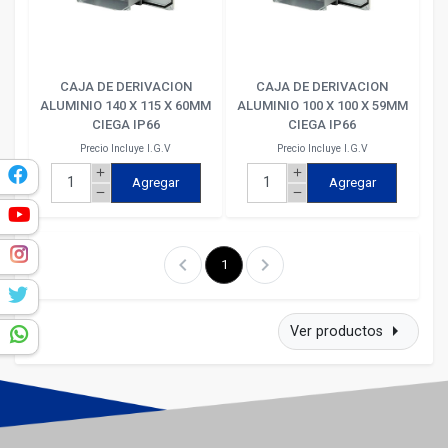
CAJA DE DERIVACION
CAJA DE DERIVACION
ALUMINIO 140 X 115 X 60MM
ALUMINIO 100 X 100 X 59MM
CIEGA IP66
CIEGA IP66
Precio Incluye I.G.V
Precio Incluye I.G.V
add
add
k
Agregar
Agregar
remove
remove
e
m
chevron_left
chevron_right
1
r
arrow_right
Ver productos
p