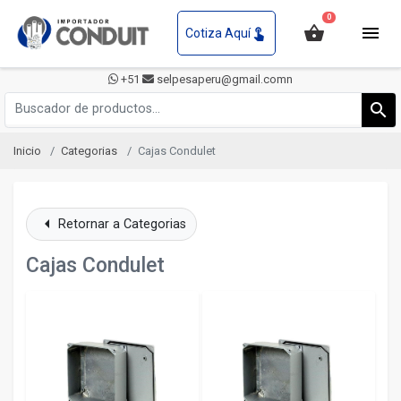
0
shopping_basket
menu
touch_app
Cotiza Aquí
+51
selpesaperu@gmail.comn
search
Inicio
Categorias
Cajas Condulet
arrow_left
Retornar a Categorias
Cajas Condulet