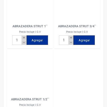
ABRAZADERA STRUT 1´´
ABRAZADERA STRUT 3/4´´
Precio Incluye I.G.V
Precio Incluye I.G.V
add
add
Agregar
Agregar
remove
remove
ABRAZADERA STRUT 1/2´´
Precio Incluye I.G.V