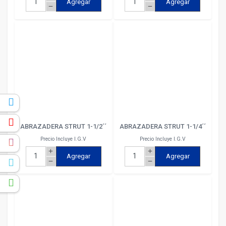
Agregar
Agregar
remove
remove
k
e
ABRAZADERA STRUT 1-1/2´´
ABRAZADERA STRUT 1-1/4´´
Precio Incluye I.G.V
Precio Incluye I.G.V
m
add
add
Agregar
Agregar
remove
remove
r
p