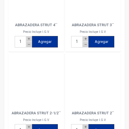
ABRAZADERA STRUT 4´´
ABRAZADERA STRUT 3´´
Precio Incluye I.G.V
Precio Incluye I.G.V
add
add
Agregar
Agregar
remove
remove
ABRAZADERA STRUT 2-1/2´´
ABRAZADERA STRUT 2´´
Precio Incluye I.G.V
Precio Incluye I.G.V
add
add