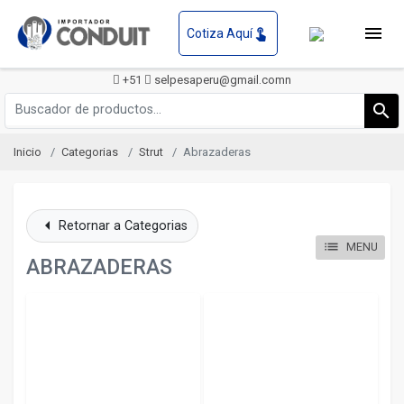
menu
touch_app
Cotiza Aquí
+51
selpesaperu@gmail.comn
search
Inicio
Categorias
Strut
Abrazaderas
arrow_left
Retornar a Categorias
list
MENU
ABRAZADERAS