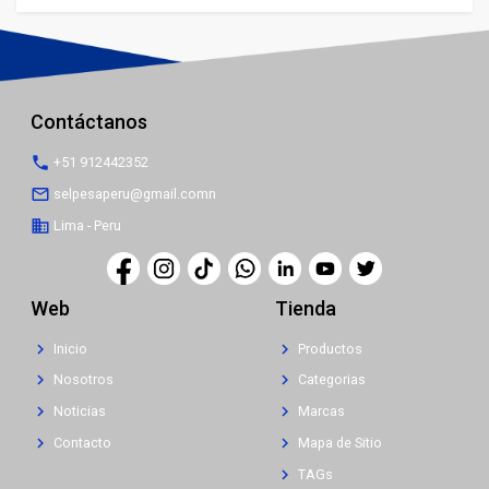
Contáctanos
phone
+51 912442352
mail_outline
selpesaperu@gmail.comn
business
Lima - Peru
Web
Tienda
chevron_right
chevron_right
Inicio
Productos
chevron_right
chevron_right
Nosotros
Categorias
chevron_right
chevron_right
Noticias
Marcas
chevron_right
chevron_right
Contacto
Mapa de Sitio
chevron_right
TAGs