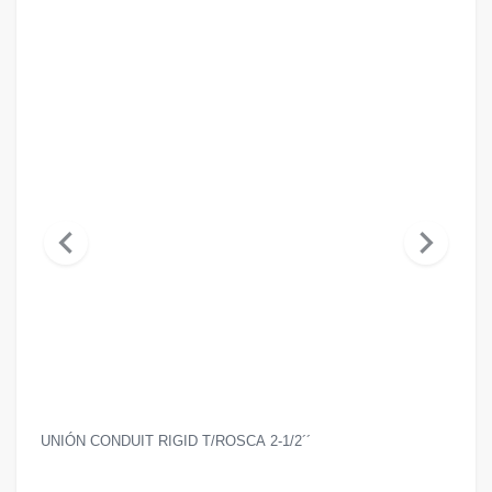
chevron_left
chevron_right
UNIÓN CONDUIT RIGID T/ROSCA 2-1/2´´
UNI