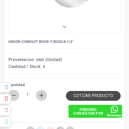
keyboard_arrow_down
UNIÓN CONDUIT RIGID T/ROSCA 1/2´´
Presentacion:
(Unidad)
UND
Cantidad / Stock:
0
Cantidad
k
remove
add
COTIZAR PRODUCTO
e
PREFIERO
m
CONSULTAR POR
r