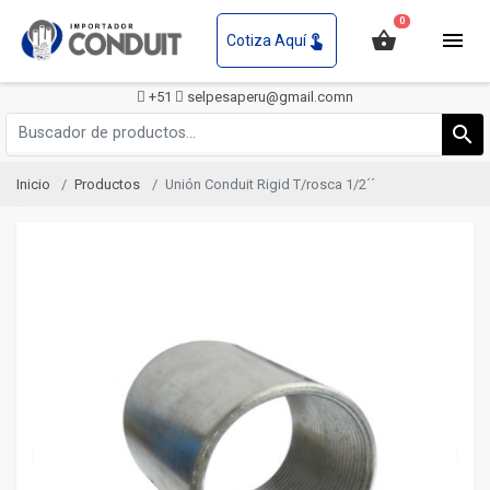
0
shopping_basket
menu
touch_app
Cotiza Aquí
+51
selpesaperu@gmail.comn
search
Inicio
Productos
Unión Conduit Rigid T/rosca 1/2´´
vron_left
chevron_r